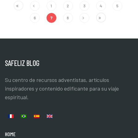
1
2
3
4
5
6
7
8
SAFELIZ BLOG
Su centro de recursos adventistas, artículos
inspiradores y contenido edificante para su viaje
espiritual.
Seleccione su idioma
HOME