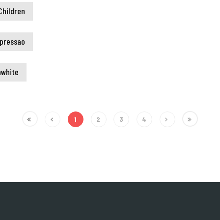
Children
pressao
nwhite
1
2
3
4