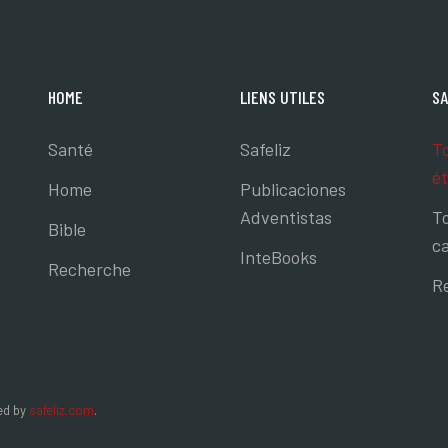
HOME
LIENS UTILES
SA
Santé
Safeliz
To
ét
Home
Publicaciones
Adventistas
To
Bible
ca
InteBooks
Recherche
R
ned by
safeliz.com
.