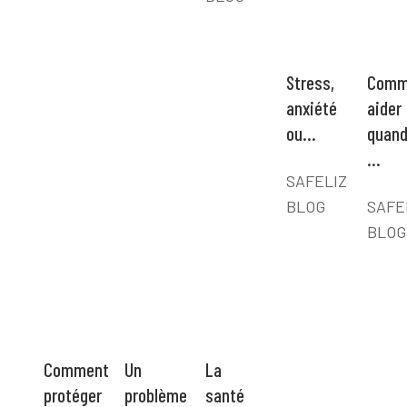
Stress,
Comm
anxiété
aider
ou…
quan
…
SAFELIZ
BLOG
SAFE
BLOG
Comment
Un
La
protéger
problème
santé