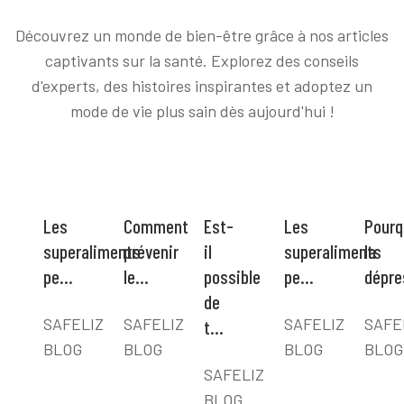
Découvrez un monde de bien-être grâce à nos articles
captivants sur la santé. Explorez des conseils
d'experts, des histoires inspirantes et adoptez un
mode de vie plus sain dès aujourd'hui !
Les
Comment
Est-
Les
Pourq
superaliments
prévenir
il
superaliments
la
pe…
le…
possible
pe…
dépr
de
SAFELIZ
SAFELIZ
SAFELIZ
SAFE
t…
BLOG
BLOG
BLOG
BLOG
SAFELIZ
BLOG