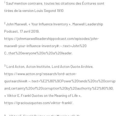
1
Sauf mention contraire, toutes les citations des Écritures sont
tirées de la version Louis Segond 1910
2
John Maxwell, « Your Influence Inventory », Maxwell Leadership
Podcast, 17 avril 2019,
https://johnmaxwellleadershippodcast.com/episodes/john-
maxwell-your-influence-inventory#:~:text=John%20
C.,that%20everyone%20is%20a%20leader.
3
Lord Acton, Acton Institute, Lord Acton Quote Archive,
https://www.acton.org/research/lord-acton-
quotearchive#:~:text=%E2%80%9CPower%20tends%20to%20corru
and,certainty%20of%20corruption%20by%20authority.%E2%80%9D.
« Viktor E. Frankl Quotes on the Meaning of Life »,
https://graciousquotes.com/viktor-frankl/.
4