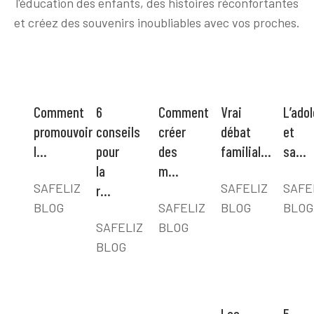
l'éducation des enfants, des histoires réconfortantes
et créez des souvenirs inoubliables avec vos proches.
Comment
6
Comment
Vrai
L’ado
promouvoir
conseils
créer
débat
et
l…
pour
des
familial…
sa…
la
m…
SAFELIZ
SAFELIZ
SAFE
r…
BLOG
SAFELIZ
BLOG
BLOG
SAFELIZ
BLOG
BLOG
Les
5